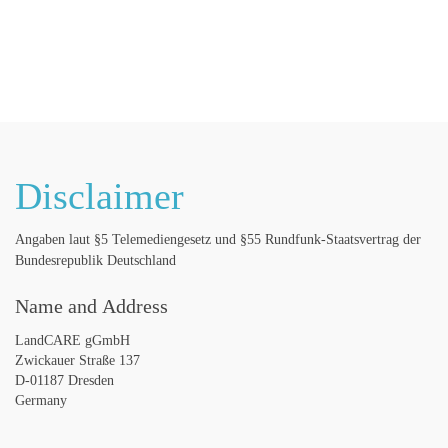
LandSeminar
LandCARE
LandLab
LandCulture
Disclaimer
Angaben laut §5 Telemediengesetz und §55 Rundfunk-Staatsvertrag der
Bundesrepublik Deutschland
Name and Address
LandCARE gGmbH
Zwickauer Straße 137
D-01187 Dresden
Germany