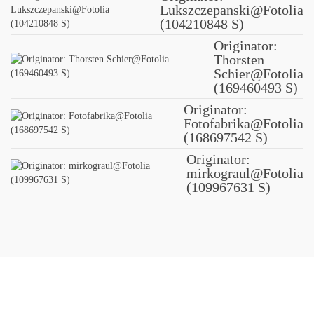
Lukszczepanski@Fotolia
(104210848 S)
Originator:
Thorsten
Schier@Fotolia
(169460493 S)
Originator:
Fotofabrika@Fotolia
(168697542 S)
Originator:
mirkograul@Fotolia
(109967631 S)
© 2016 | LandCare gGmbH | Alle Rechte vorbehalten.