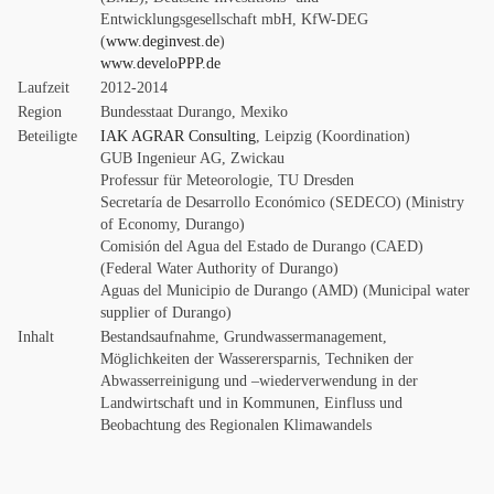
Entwicklungsgesellschaft mbH, KfW-DEG
(
www.deginvest.de
)
www.develoPPP.de
Laufzeit
2012-2014
Region
Bundesstaat Durango, Mexiko
Beteiligte
IAK AGRAR Consulting
, Leipzig (Koordination)
GUB Ingenieur AG, Zwickau
Professur für Meteorologie, TU Dresden
Secretaría de Desarrollo Económico (SEDECO) (Ministry
of Economy, Durango)
Comisión del Agua del Estado de Durango (CAED)
(Federal Water Authority of Durango)
Aguas del Municipio de Durango
(
AMD) (Municipal water
supplier of Durango)
Inhalt
Bestandsaufnahme, Grundwassermanagement,
Möglichkeiten der Wasserersparnis, Techniken der
Abwasserreinigung und –wiederverwendung in der
Landwirtschaft und in Kommunen, Einfluss und
Beobachtung des Regionalen Klimawandels