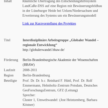
Inhalt
Räumliche Übertragung des Entscheidungshilfesystem
LandCaRe-DSS auf eine Region mit Bewässerungsfeldbau
in der Lüneburger Heide bei Uelzen/Niedersachsen und
Erweiterung des Systems um ein Bewässerungsmodell
Link zur Kurzvorstellung des Projektes
Titel
Interdisziplinäre Arbeitsgruppe „Globaler Wandel –
regionale Entwicklung“
http://globalerwandel.bbaw.de/
Förderung
Berlin-Brandenburgische Akademie der Wissenschaften
(BBAW)
Laufzeit
2008-2011
Region
Berlin-Brandenburg
Beteiligte
Prof. Dr. Dr. h.c. Reinhard F. Hüttl, Prof. Dr. Rolf
Emmermann, Helmholtz-Zentrum Potsdam, Deutsches
GeoForschungsZentrum, GFZ (Leitung)
Sprecher:
Cluster 1, Umweltwandel: (Jost Heintzenberg, Barbara
Köstner)