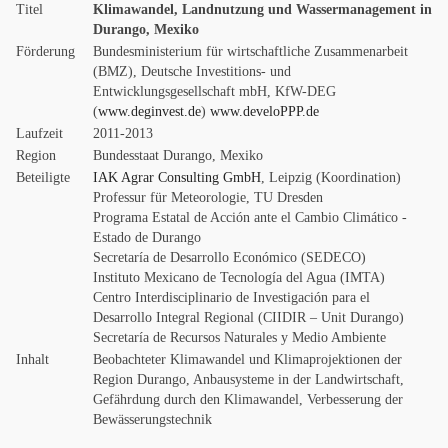
Titel
Klimawandel, Landnutzung und Wassermanagement in
Durango, Mexiko
Förderung
Bundesministerium für wirtschaftliche Zusammenarbeit
(BMZ), Deutsche Investitions- und
Entwicklungsgesellschaft mbH, KfW-DEG
(
www.deginvest.de
)
www.develoPPP.de
Laufzeit
2011-2013
Region
Bundesstaat Durango, Mexiko
Beteiligte
IAK Agrar Consulting GmbH
, Leipzig (Koordination)
Professur für Meteorologie, TU Dresden
Programa Estatal de Acción ante el Cambio Climático -
Estado de Durango
Secretaría de Desarrollo Económico (SEDECO)
Instituto Mexicano de Tecnología del Agua (IMTA)
Centro Interdisciplinario de Investigación para el
Desarrollo Integral Regional (CIIDIR – Unit Durango)
Secretaría de Recursos Naturales y Medio Ambiente
Inhalt
Beobachteter Klimawandel und Klimaprojektionen der
Region Durango, Anbausysteme in der Landwirtschaft,
Gefährdung durch den Klimawandel, Verbesserung der
Bewässerungstechnik