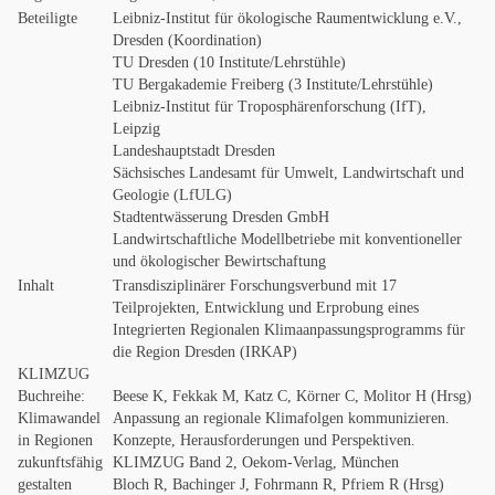
Beteiligte
Leibniz-Institut für ökologische Raumentwicklung e.V.,
Dresden (Koordination)
TU Dresden (10 Institute/Lehrstühle)
TU Bergakademie Freiberg (3 Institute/Lehrstühle)
Leibniz-Institut für Troposphärenforschung (IfT)
,
Leipzig
Landeshauptstadt Dresden
Sächsisches Landesamt für Umwelt, Landwirtschaft und
Geologie (LfULG)
Stadtentwässerung Dresden GmbH
Landwirtschaftliche Modellbetriebe mit konventioneller
und ökologischer Bewirtschaftung
Inhalt
Transdisziplinärer Forschungsverbund mit 17
Teilprojekten, Entwicklung und Erprobung eines
Integrierten Regionalen Klimaanpassungsprogramms für
die Region Dresden (IRKAP)
KLIMZUG
Buchreihe:
Beese K, Fekkak M, Katz C, Körner C, Molitor H (Hrsg)
Klimawandel
Anpassung an regionale Klimafolgen kommunizieren.
in Regionen
Konzepte, Herausforderungen und Perspektiven.
zukunftsfähig
KLIMZUG Band 2, Oekom-Verlag, München
gestalten
Bloch R, Bachinger J, Fohrmann R, Pfriem R (Hrsg)